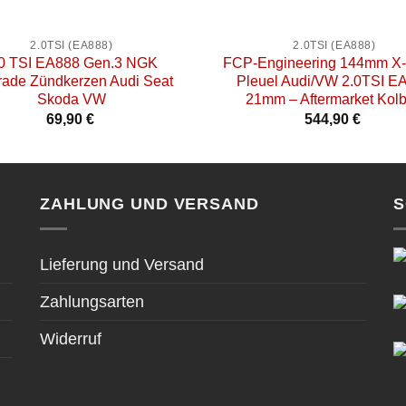
+
2.0TSI (EA888)
2.0TSI (EA888)
.0 TSI EA888 Gen.3 NGK
FCP-Engineering 144mm X-
ade Zündkerzen Audi Seat
Pleuel Audi/VW 2.0TSI E
Skoda VW
21mm – Aftermarket Kol
69,90
€
544,90
€
ZAHLUNG UND VERSAND
S
Lieferung und Versand
Zahlungsarten
Widerruf