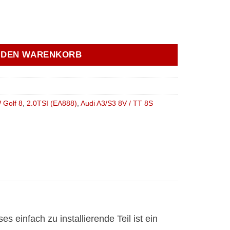
bo-Outlet Alu CNC 2.0 TSI (245ps) Menge
N DEN WARENKORB
 Golf 8
,
2.0TSI (EA888)
,
Audi A3/S3 8V / TT 8S
einfach zu installierende Teil ist ein