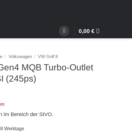
0,00
€
he
/
Volkswagen
/
VW Golf 8
Gen4 MQB Turbo-Outlet
I (245ps)
en
n im Bereich der StVO.
5-8 Werktage