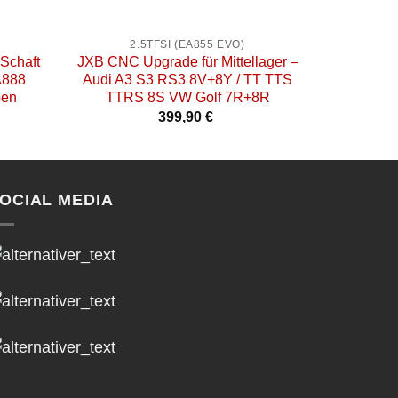
+
+
2.5TFSI (EA855 EVO)
2.9
Schaft
JXB CNC Upgrade für Mittellager –
ECS Alu
A888
Audi A3 S3 RS3 8V+8Y / TT TTS
Verstär
ben
TTRS 8S VW Golf 7R+8R
399,90
€
OCIAL MEDIA