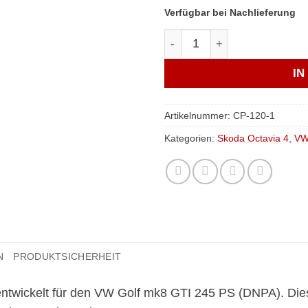
Verfügbar bei Nachlieferung
do88 - EA888 Gen4 MQB Tur
I
Artikelnummer:
CP-120-1
Kategorien:
Skoda Octavia 4
,
VW
N
PRODUKTSICHERHEIT
ntwickelt für den VW Golf mk8 GTI 245 PS (DNPA). Dieses 