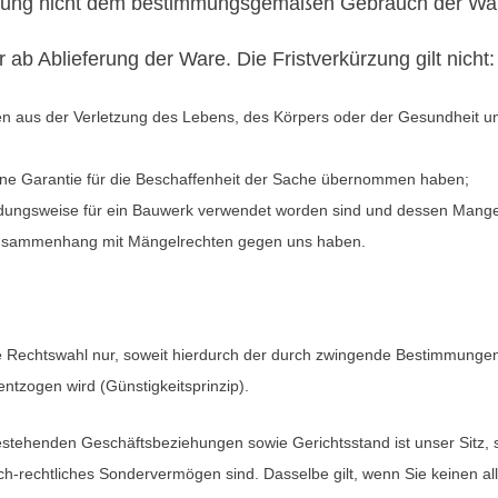
ringung nicht dem bestimmungsgemäßen Gebrauch der War
r ab Ablieferung der Ware. Die Fristverkürzung gilt nicht:
n aus der Verletzung des Lebens, des Körpers oder der Gesundheit und
eine Garantie für die Beschaffenheit der Sache übernommen haben;
ndungsweise für ein Bauwerk verwendet worden sind und dessen Mangel
m Zusammenhang mit Mängelrechten gegen uns haben.
ese Rechtswahl nur, soweit hierdurch der durch zwingende Bestimmung
ntzogen wird (Günstigkeitsprinzip).
bestehenden Geschäftsbeziehungen sowie Gerichtsstand ist unser Sitz,
tlich-rechtliches Sondervermögen sind. Dasselbe gilt, wenn Sie keinen 