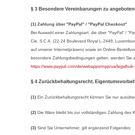
§ 3 Besondere Vereinbarungen zu angeboten
(1)
Zahlung über "PayPal" / "PayPal Checkout"
Bei Auswahl einer Zahlungsart, die über "PayPal" / "Pa
Cie, S.C.A. (22-24 Boulevard Royal L-2449, Luxemburg
auf unserer Internetpräsenz sowie im Online-Bestellvo
besondere Zahlungsbedingungen gelten, werden Sie au
https://www.paypal.com/de/webapps/mpp/ua/legalhub-f
§ 4 Zurückbehaltungsrecht
, Eigentumsvorbeh
(1)
Ein Zurückbehaltungsrecht können Sie nur ausüben
(2)
Die Ware bleibt bis zur vollständigen Zahlung des 
(3)
Sind Sie Unternehmer, gilt ergänzend Folgendes: