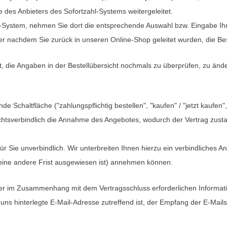
e des Anbieters des Sofortzahl-Systems weitergeleitet.
ahl-System, nehmen Sie dort die entsprechende Auswahl bzw. Eingabe Ih
er nachdem Sie zurück in unseren Online-Shop geleitet wurden, die Best
, die Angaben in der Bestellübersicht nochmals zu überprüfen, zu änd
chaltfläche ("zahlungspflichtig bestellen", "kaufen" / "jetzt kaufen", "
echtsverbindlich die Annahme des Angebotes, wodurch der Vertrag zus
r Sie unverbindlich. Wir unterbreiten Ihnen hierzu ein verbindliches An
keine andere Frist ausgewiesen ist) annehmen können.
er im Zusammenhang mit dem Vertragsschluss erforderlichen Information
uns hinterlegte E-Mail-Adresse zutreffend ist, der Empfang der E-Mails