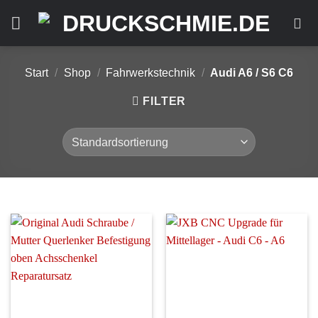
Zum
Inhalt
springen
Start
/
Shop
/
Fahrwerkstechnik
/
Audi A6 / S6 C6
FILTER