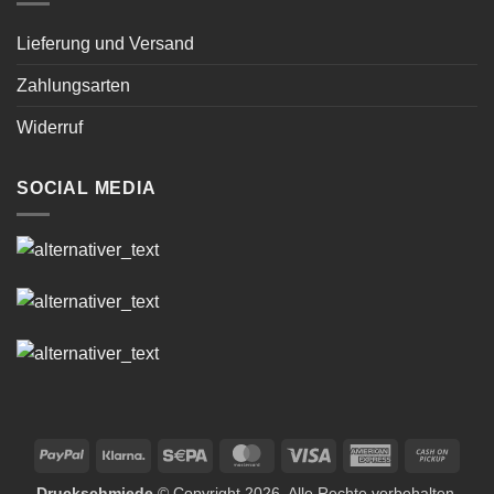
Lieferung und Versand
Zahlungsarten
Widerruf
SOCIAL MEDIA
PayPal
Klarna
Sepa
MasterCard
Visa
American
Cash
Express
on
Druckschmiede
© Copyright 2026. Alle Rechte vorbehalten.