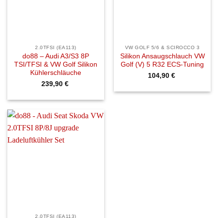
2.0TFSI (EA113)
VW GOLF 5/6 & SCIROCCO 3
do88 – Audi A3/S3 8P
Silikon Ansaugschlauch VW
TSI/TFSI & VW Golf Silikon
Golf (V) 5 R32 ECS-Tuning
Kühlerschläuche
104,90
€
239,90
€
2.0TFSI (EA113)