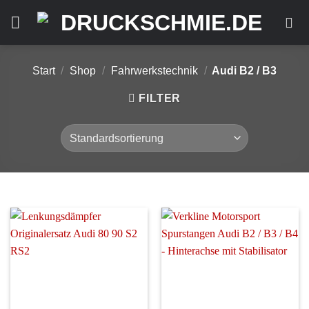
Zum
Inhalt
springen
Start
/
Shop
/
Fahrwerkstechnik
/
Audi B2 / B3
FILTER