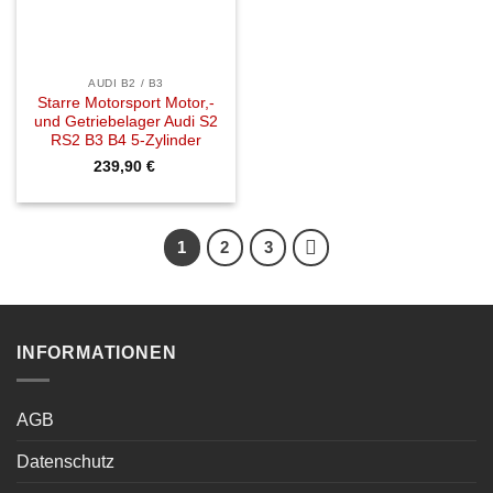
AUDI B2 / B3
Starre Motorsport Motor,-
und Getriebelager Audi S2
RS2 B3 B4 5-Zylinder
239,90
€
1
2
3
INFORMATIONEN
AGB
Datenschutz