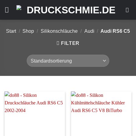
Zum
Inhalt
springen
Start
/
Shop
/
Silikonschläuche
/
Audi
/
Audi RS6 C5
FILTER