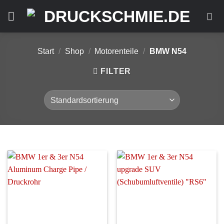
Zum
Inhalt
springen
Start
/
Shop
/
Motorenteile
/
BMW N54
FILTER