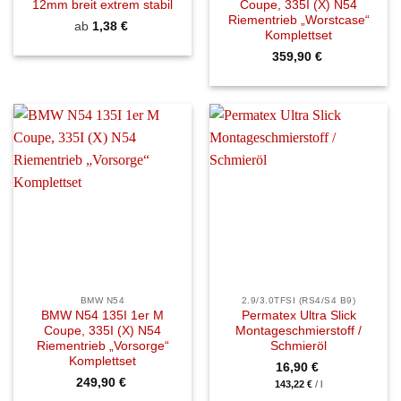
12mm breit extrem stabil
Coupe, 335I (X) N54
Riementrieb „Worstcase“
ab
1,38
€
Komplettset
359,90
€
BMW N54
2.9/3.0TFSI (RS4/S4 B9)
BMW N54 135I 1er M
Permatex Ultra Slick
Coupe, 335I (X) N54
Montageschmierstoff /
Riementrieb „Vorsorge“
Schmieröl
Komplettset
16,90
€
249,90
€
143,22
€
/
l