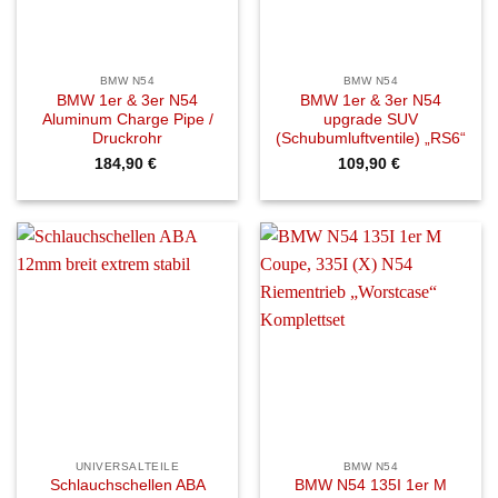
BMW N54
BMW N54
BMW 1er & 3er N54
BMW 1er & 3er N54
Aluminum Charge Pipe /
upgrade SUV
Druckrohr
(Schubumluftventile) „RS6“
184,90
€
109,90
€
UNIVERSALTEILE
BMW N54
Schlauchschellen ABA
BMW N54 135I 1er M