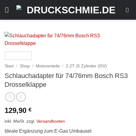
Zum
Inhalt
springen
Start
/
Shop
/
Motorenteile
/
2.2T (5 Zylinder 20V)
Schlauchadapter für 74/76mm Bosch RS3
Drosselklappe
129,90
€
inkl. MwSt.
zzgl.
Versandkosten
Ideale Ergänzung zum E-Gas Umbauset