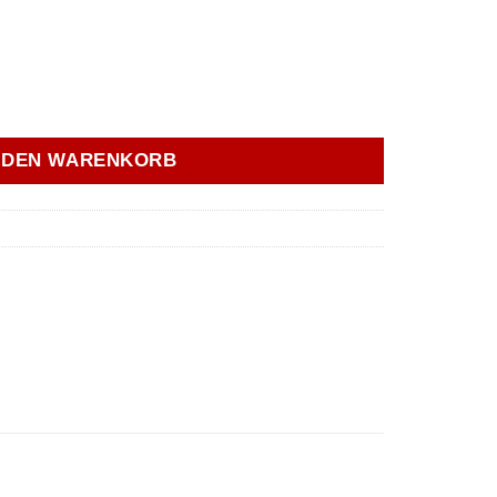
relocation Kit Versatz Audi 5-Zylinder 20V 3B mit Drehmom
N DEN WARENKORB