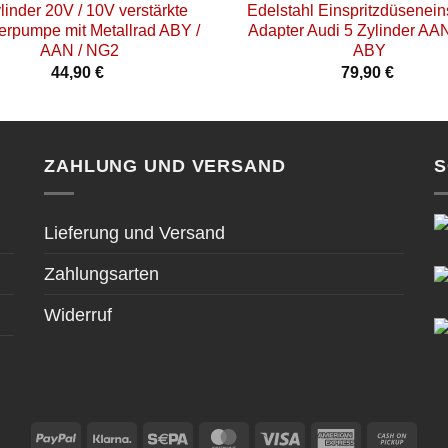
linder 20V / 10V verstärkte
Edelstahl Einspritzdüsenein
rpumpe mit Metallrad ABY /
Adapter Audi 5 Zylinder A
AAN / NG2
ABY
44,90
€
79,90
€
ZAHLUNG UND VERSAND
S
Lieferung und Versand
Zahlungsarten
Widerruf
PayPal
Klarna
Sepa
MasterCard
Visa
American
Cas