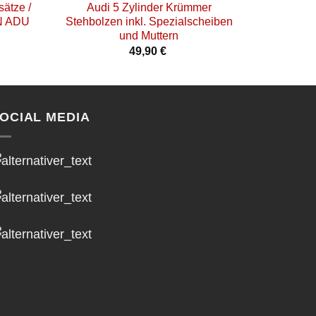
sätze /
Audi 5 Zylinder Krümmer
5 Zylinde
AN ADU
Stehbolzen inkl. Spezialscheiben
2
und Muttern
49,90
€
OCIAL MEDIA
h