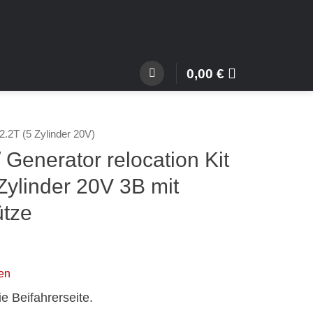
0,00
€
2.2T (5 Zylinder 20V)
 Generator relocation Kit
Zylinder 20V 3B mit
tze
en
e Beifahrerseite.