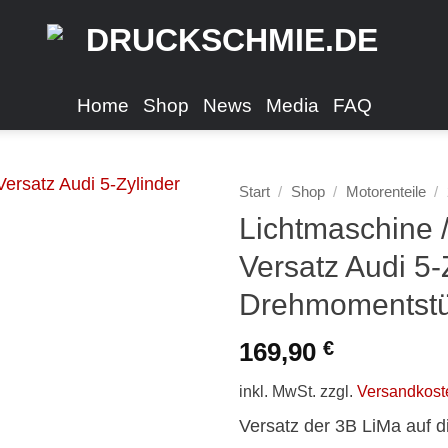
Home
Shop
News
Media
FAQ
Start
/
Shop
/
Motorenteile
/
Lichtmaschine /
Versatz Audi 5-
Drehmomentstü
169,90
€
inkl. MwSt.
zzgl.
Versandkost
Versatz der 3B LiMa auf di