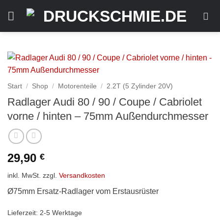
Zum
Inhalt
springen
Start
/
Shop
/
Motorenteile
/
2.2T (5 Zylinder 20V)
Radlager Audi 80 / 90 / Coupe / Cabriolet
vorne / hinten – 75mm Außendurchmesser
29,90
€
inkl. MwSt.
zzgl.
Versandkosten
Ø75mm Ersatz-Radlager vom Erstausrüster
Lieferzeit:
2-5 Werktage