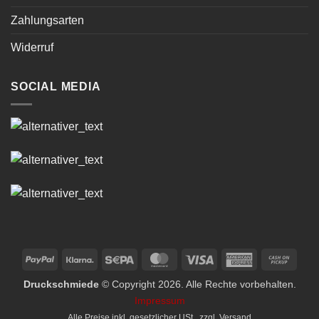
Zahlungsarten
Widerruf
SOCIAL MEDIA
PayPal
Klarna
Sepa
MasterCard
Visa
American
Cash
Express
on
Druckschmiede
© Copyright 2026. Alle Rechte vorbehalten.
Picku
Impressum
Alle Preise inkl. gesetzlicher USt., zzgl.
Versand