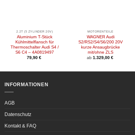
2.2T (5 ZYLINDER 20V)
MOTORENTEILE
Aluminium T-Stück
WAGNER Audi
Kühlmittelflansch für
S2/RS2/S4/S6/200 20V
Thermoschalter Audi S4 /
kurze Ansaugbrücke
S6 C4 – 4A0819497
mit/ohne ZLS
79,90
€
ab
1.329,00
€
INFORMATIONEN
AGB
Datenschutz
Kontakt & FAQ