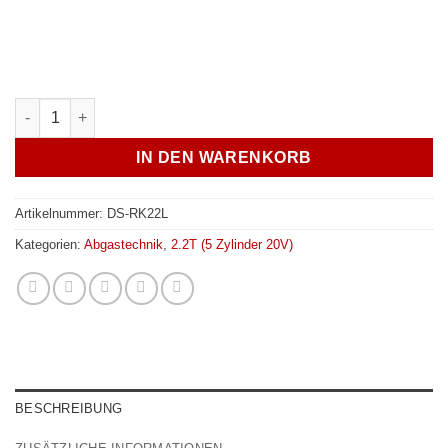
5 Zylinder Turbo Rohrkrümmer 20V 2.2L RS2 / S2 / S4 Menge
IN DEN WARENKORB
Artikelnummer:
DS-RK22L
Kategorien:
Abgastechnik
,
2.2T (5 Zylinder 20V)
BESCHREIBUNG