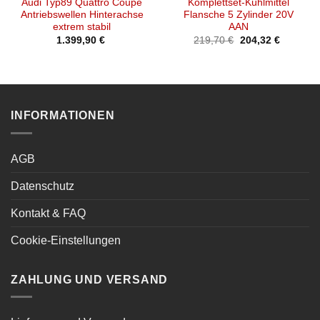
Audi Typ89 Quattro Coupe
Komplettset-Kühlmittel
Antriebswellen Hinterachse
Flansche 5 Zylinder 20V
extrem stabil
AAN
Ursprünglicher
Aktueller
1.399,90
€
219,70
€
204,32
€
Preis
Preis
war:
ist:
219,70 €
204,32 €
INFORMATIONEN
AGB
Datenschutz
Kontakt & FAQ
Cookie-Einstellungen
ZAHLUNG UND VERSAND