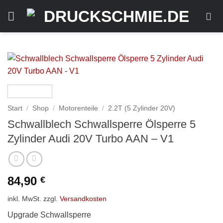
Zum
Inhalt
springen
Start
/
Shop
/
Motorenteile
/
2.2T (5 Zylinder 20V)
Schwallblech Schwallsperre Ölsperre 5
Zylinder Audi 20V Turbo AAN – V1
84,90
€
inkl. MwSt.
zzgl.
Versandkosten
Upgrade Schwallsperre