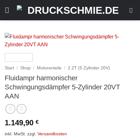
Zum
Inhalt
springen
Start
/
Shop
/
Motorenteile
/
2.2T (5 Zylinder 20V)
Fluidampr harmonischer
Schwingungsdämpfer 5-Zylinder 20VT
AAN
1.149,90
€
inkl. MwSt.
zzgl.
Versandkosten