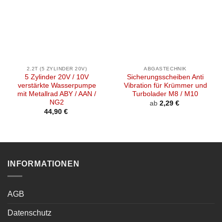
2.2T (5 ZYLINDER 20V)
ABGASTECHNIK
5 Zylinder 20V / 10V
Sicherungsscheiben Anti
verstärkte Wasserpumpe
Vibration für Krümmer und
mit Metallrad ABY / AAN /
Turbolader M8 / M10
NG2
ab
2,29
€
44,90
€
INFORMATIONEN
AGB
Datenschutz