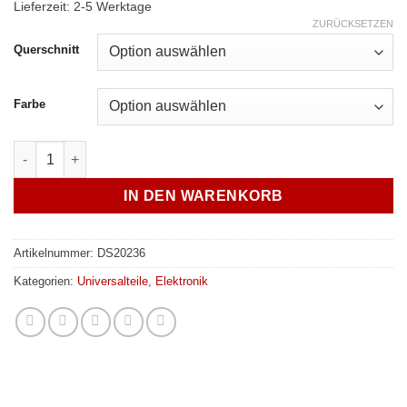
Lieferzeit:
2-5 Werktage
ZURÜCKSETZEN
Querschnitt
Farbe
Benzin- und Ethanol beständige el. Leitung für Kraftstoffpum
IN DEN WARENKORB
Artikelnummer:
DS20236
Kategorien:
Universalteile
,
Elektronik