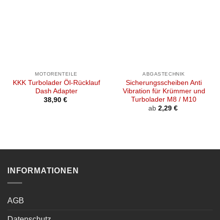
MOTORENTEILE
ABGASTECHNIK
KKK Turbolader Öl-Rücklauf
Sicherungsscheiben Anti
Dash Adapter
Vibration für Krümmer und
Turbolader M8 / M10
38,90
€
ab
2,29
€
INFORMATIONEN
AGB
Datenschutz