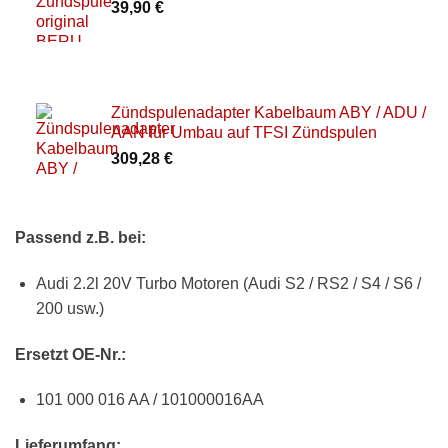
39,90
€
Zündspulenadapter Kabelbaum ABY / ADU /
AAN für Umbau auf TFSI Zündspulen
309,28
€
Passend z.B. bei:
Audi 2.2l 20V Turbo Motoren (Audi S2 / RS2 / S4 / S6 /
200 usw.)
Ersetzt OE-Nr.:
101 000 016 AA / 101000016AA
Lieferumfang: