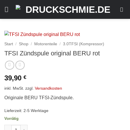
Zum
Inhalt
springen
Start
/
Shop
/
Motorenteile
/
3.0TFSI (Kompressor)
TFSI Zündspule original BERU rot
39,90
€
inkl. MwSt.
zzgl.
Versandkosten
Originale BERU TFSI-Zündspule.
Lieferzeit:
2-5 Werktage
Vorrätig
TFSI Zündspule original BERU rot Menge