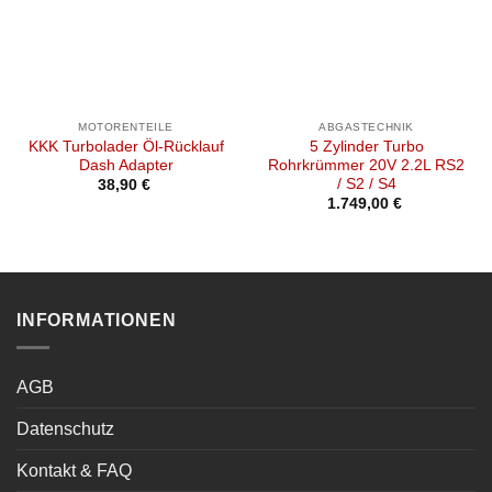
MOTORENTEILE
ABGASTECHNIK
KKK Turbolader Öl-Rücklauf
5 Zylinder Turbo
Dash Adapter
Rohrkrümmer 20V 2.2L RS2
/ S2 / S4
38,90
€
1.749,00
€
INFORMATIONEN
AGB
Datenschutz
Kontakt & FAQ