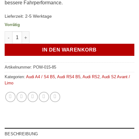
bessere Fahrperformance.
Lieferzeit:
2-5 Werktage
Vorrätig
Verkline PU-Lager Radlagergehäuse Hinterachse - Audi B4 / B5 
IN DEN WARENKORB
Artikelnummer:
POW-015-85
Kategorien:
Audi A4 / S4 B5
,
Audi RS4 B5
,
Audi RS2
,
Audi S2 Avant /
Limo
BESCHREIBUNG