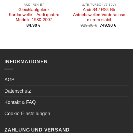
AUDI RS4 B7
2.7BITURBO (V6 30V)
Gleichlaufgelenk
Audi S4 / RS4 B5
Kardanwelle – Audi quattro
Antriebswellen Vorderachse
Modelle 1980-2007
extrem stabil
Ursprünglicher
Aktueller
84,90
€
929,90
€
749,90
€
Preis
Preis
war:
ist:
929,90 €
749,90 €
INFORMATIONEN
AGB
Datenschutz
Kontakt & FAQ
Cookie-Einstellungen
ZAHLUNG UND VERSAND