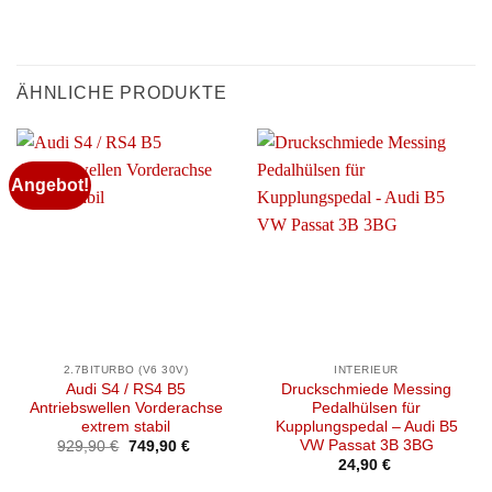
ÄHNLICHE PRODUKTE
Angebot!
2.7BITURBO (V6 30V)
INTERIEUR
Audi S4 / RS4 B5
Druckschmiede Messing
Antriebswellen Vorderachse
Pedalhülsen für
extrem stabil
Kupplungspedal – Audi B5
VW Passat 3B 3BG
Ursprünglicher
Aktueller
929,90
€
749,90
€
Preis
Preis
24,90
€
war:
ist:
929,90 €
749,90 €.