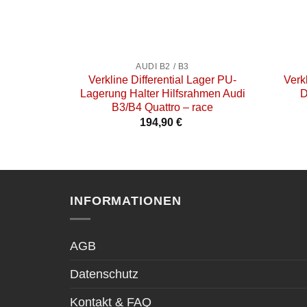
+
+
AUDI B2 / B3
Verkline Differential Lager PU-
Verk
Lagerung Halter Hilfsrahmen Audi
D
B3/B4 Quattro – race
194,90
€
INFORMATIONEN
AGB
Datenschutz
Kontakt & FAQ