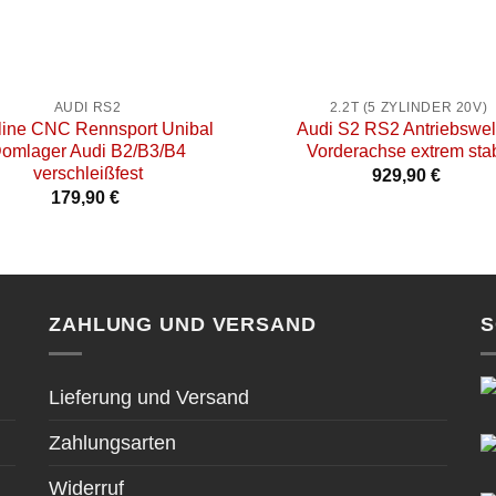
+
AUDI RS2
2.2T (5 ZYLINDER 20V)
line CNC Rennsport Unibal
Audi S2 RS2 Antriebswel
omlager Audi B2/B3/B4
Vorderachse extrem stab
verschleißfest
929,90
€
179,90
€
ZAHLUNG UND VERSAND
S
Lieferung und Versand
Zahlungsarten
Widerruf