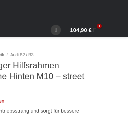
104,90
€
nik
/
Audi B2 / B3
ger Hilfsrahmen
ne Hinten M10 – street
en
triebsstrang und sorgt für bessere