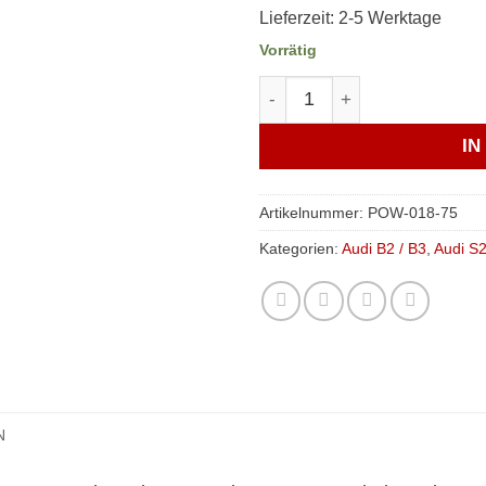
Lieferzeit:
2-5 Werktage
Vorrätig
Verkline PU-Lager Hilfsrah
I
Artikelnummer:
POW-018-75
Kategorien:
Audi B2 / B3
,
Audi S
N