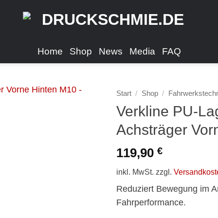
Home
Shop
News
Media
FAQ
Start
/
Shop
/
Fahrwerkstech
Verkline PU-La
Achsträger Vor
119,90
€
inkl. MwSt.
zzgl.
Versandkost
Reduziert Bewegung im An
Fahrperformance.