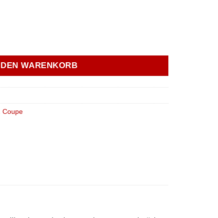
men Achsträger Vorne Hinten M10 - street Menge
N DEN WARENKORB
2 Coupe