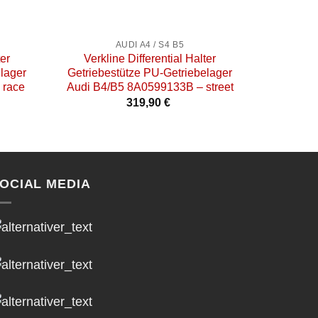
+
+
AUDI A4 / S4 B5
ter
Verkline Differential Halter
Verklin
lager
Getriebestütze PU-Getriebelager
16mm Hin
 race
Audi B4/B5 8A0599133B – street
C5 
319,90
€
OCIAL MEDIA