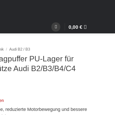
0,00
€
nik
/
Audi B2 / B3
agpuffer PU-Lager für
tze Audi B2/B3/B4/C4
en
e, reduzierte Motorbewegung und bessere