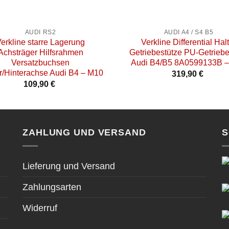
+
AUDI RS2
AUDI A4 / S4 B5
erkline starre Lagerung
Verkline Differential Hal
Achsträger Hilfsrahmen
Getriebestütze PU-Getriebe
Versatzbuchsen
Audi B4/B5 8A0599133B –
r/Hinterachse Audi B4 – M10
319,90
€
109,90
€
ZAHLUNG UND VERSAND
S
Lieferung und Versand
Zahlungsarten
Widerruf