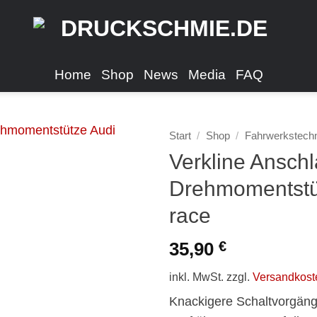
Home
Shop
News
Media
FAQ
Start
/
Shop
/
Fahrwerkstech
Verkline Anschl
Drehmomentstü
race
35,90
€
inkl. MwSt.
zzgl.
Versandkost
Knackigere Schaltvorgäng