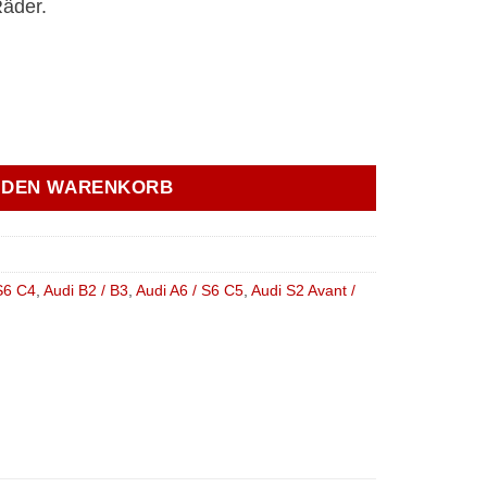
Räder.
U-Lager für Drehmomentstütze Audi B2/B3/B4/C4 race Meng
N DEN WARENKORB
S6 C4
,
Audi B2 / B3
,
Audi A6 / S6 C5
,
Audi S2 Avant /