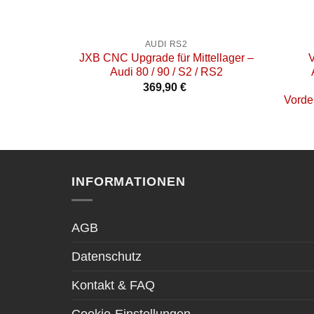
+
+
AUDI RS2
JXB CNC Upgrade für Mittellager –
V
Audi 80 / 90 / S2 / RS2
369,90
€
Vorde
INFORMATIONEN
AGB
Datenschutz
Kontakt & FAQ
Cookie-Einstellungen