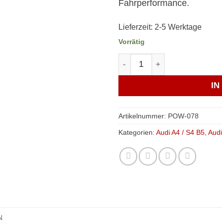
Fahrperformance.
Lieferzeit:
2-5 Werktage
Vorrätig
Verkline PU-Lager Hilfsrah
I
Artikelnummer:
POW-078
Kategorien:
Audi A4 / S4 B5
,
Aud
N