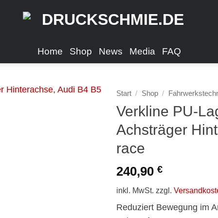
Home
Shop
News
Media
FAQ
Start
/
Shop
/
Fahrwerkstech
Verkline PU-La
Achsträger Hin
race
240,90
€
inkl. MwSt.
zzgl.
Versandkost
Reduziert Bewegung im An