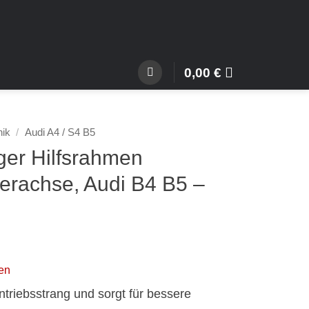
0,00
€
nik
/
Audi A4 / S4 B5
ger Hilfsrahmen
terachse, Audi B4 B5 –
en
triebsstrang und sorgt für bessere