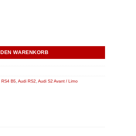
men Achsträger Hinterachse, Audi B4 B5 - race Menge
N DEN WARENKORB
i RS4 B5
,
Audi RS2
,
Audi S2 Avant / Limo