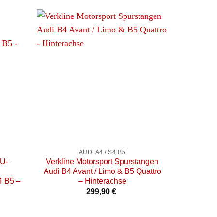
+
+
AUDI A4 / S4 B5
AU
PU-
Verkline Motorsport Spurstangen
Verkline 
Audi B4 Avant / Limo & B5 Quattro
Halter V
4 B5 –
– Hinterachse
8
299,90
€