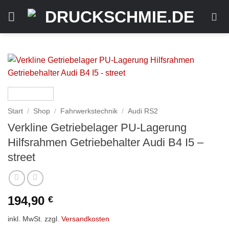
Zum
Inhalt
springen
Start
/
Shop
/
Fahrwerkstechnik
/
Audi RS2
Verkline Getriebelager PU-Lagerung
Hilfsrahmen Getriebehalter Audi B4 I5 –
street
194,90
€
inkl. MwSt.
zzgl.
Versandkosten