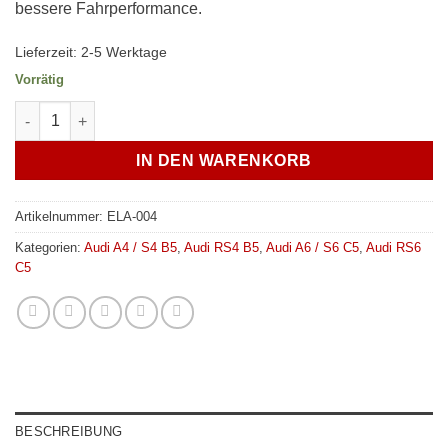
bessere Fahrperformance.
Lieferzeit:
2-5 Werktage
Vorrätig
Verkline CNC Koppelstangen Vorderachse Audi B5 C5 - 8D041
IN DEN WARENKORB
Artikelnummer:
ELA-004
Kategorien:
Audi A4 / S4 B5
,
Audi RS4 B5
,
Audi A6 / S6 C5
,
Audi RS6
C5
BESCHREIBUNG