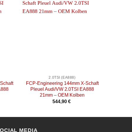
+
+
2.0TSI (EA888)
Schaft
FCP-Engineering 144mm X-Schaft
Pe
A888
Pleuel Audi/VW 2.0TSI EA888
Montages
21mm – OEM Kolben
544,90
€
OCIAL MEDIA