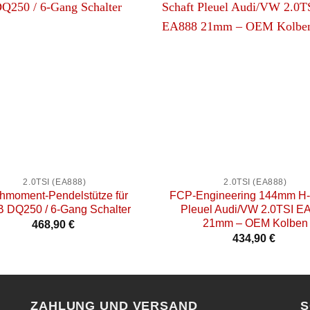
+
2.0TSI (EA888)
2.0TSI (EA888)
hmoment-Pendelstütze für
FCP-Engineering 144mm H-
 DQ250 / 6-Gang Schalter
Pleuel Audi/VW 2.0TSI E
21mm – OEM Kolben
468,90
€
434,90
€
ZAHLUNG UND VERSAND
S