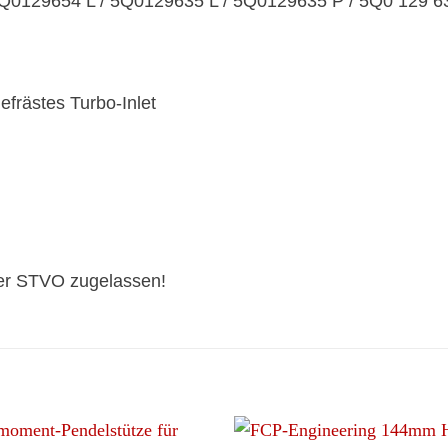
0129654 L / 5Q0129635 L / 5Q0129635 P / 5Q0 129 63
rästes Turbo-Inlet
 der STVO zugelassen!