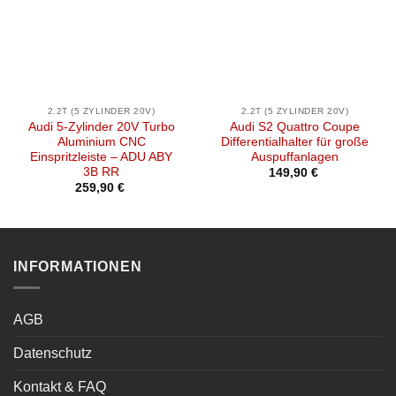
2.2T (5 ZYLINDER 20V)
2.2T (5 ZYLINDER 20V)
Audi 5-Zylinder 20V Turbo
Audi S2 Quattro Coupe
Aluminium CNC
Differentialhalter für große
Einspritzleiste – ADU ABY
Auspuffanlagen
3B RR
149,90
€
259,90
€
INFORMATIONEN
AGB
Datenschutz
Kontakt & FAQ