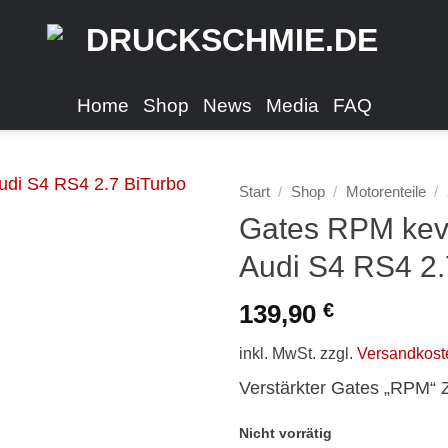
Home
Shop
News
Media
FAQ
Start
/
Shop
/
Motorenteile
/
Gates RPM kevl
Audi S4 RS4 2.
139,90
€
inkl. MwSt.
zzgl.
Versandkost
Verstärkter Gates „RPM“ 
Nicht vorrätig