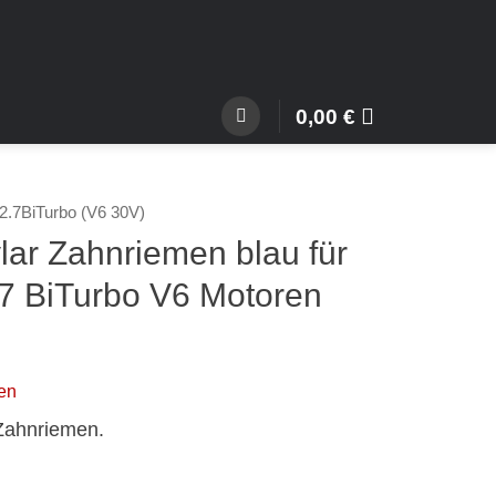
0,00
€
2.7BiTurbo (V6 30V)
ar Zahnriemen blau für
7 BiTurbo V6 Motoren
en
Zahnriemen.