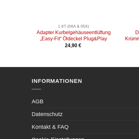
+
+
1.8T (06A & 058)
Adapter Kurbelgehäuseentlüftung
D
„Easy-Fit“ Öldeckel Plug&Play
Krümm
24,90
€
INFORMATIONEN
AGB
Datenschutz
Kontakt & FAQ