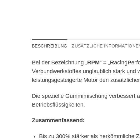
BESCHREIBUNG
ZUSÄTZLICHE INFORMATIONE
Bei der Bezeichnung „
RPM
“ = „
R
acing
P
erf
Verbundwerkstoffes unglaublich stark und w
leistungsgesteigerte Motor den zusätzlich
Die spezielle Gummimischung verbessert ab
Betriebsflüssigkeiten.
Zusammenfassend:
Bis zu 300% stärker als herkömmliche 