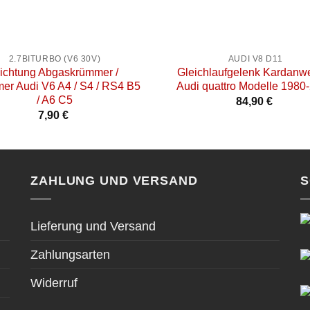
+
2.7BITURBO (V6 30V)
AUDI V8 D11
ichtung Abgaskrümmer /
Gleichlaufgelenk Kardanwe
er Audi V6 A4 / S4 / RS4 B5
Audi quattro Modelle 1980
/ A6 C5
84,90
€
7,90
€
ZAHLUNG UND VERSAND
S
Lieferung und Versand
Zahlungsarten
Widerruf