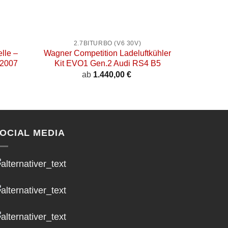
+
+
2.7BITURBO (V6 30V)
2
lle –
Wagner Competition Ladeluftkühler
do88 – 
-2007
Kit EVO1 Gen.2 Audi RS4 B5
Audi
ab
1.440,00
€
OCIAL MEDIA