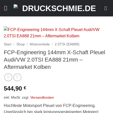
Zum
Inhalt
springen
Start
/
Shop
/
Motorenteile
/
2.0TSI (EA888)
FCP-Engineering 144mm X-Schaft Pleuel
Audi/VW 2.0TSI EA888 21mm –
Aftermarket Kolben
544,90
€
inkl. MwSt.
zzgl.
Versandkosten
Hochfeste Motorsport Pleuel von FCP-Engineering.
Unerlässlich bei stark leistungsgesteigerten Motoren!