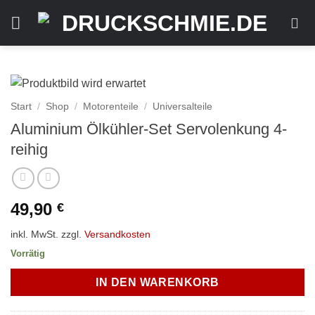
Zum
Inhalt
springen
Start
/
Shop
/
Motorenteile
/
Universalteile
Aluminium Ölkühler-Set Servolenkung 4-
reihig
49,90
€
inkl. MwSt.
zzgl.
Versandkosten
Vorrätig
IN DEN WARENKORB