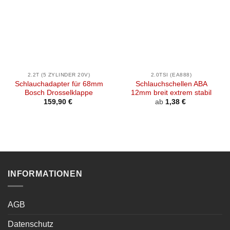
2.2T (5 ZYLINDER 20V)
2.0TSI (EA888)
Schlauchadapter für 68mm
Schlauchschellen ABA
Bosch Drosselklappe
12mm breit extrem stabil
159,90
€
ab
1,38
€
INFORMATIONEN
AGB
Datenschutz