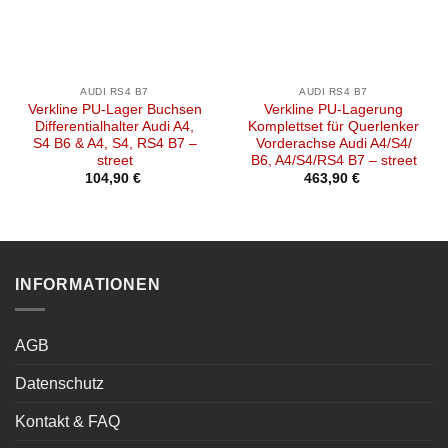
AUDI RS4 B7
AUDI RS4 B7
Verkline PU-Lager Buchsen
Verkline PU-Lagerung
Differentialhalter Audi A4,
Komplettset für Querlenker
S4 B6 & A4, S4, RS4 B7 –
Vorderachse Audi A4/S4/
street
B6, A4/S4/RS4 B7 – street
104,90
€
463,90
€
INFORMATIONEN
AGB
Datenschutz
Kontakt & FAQ