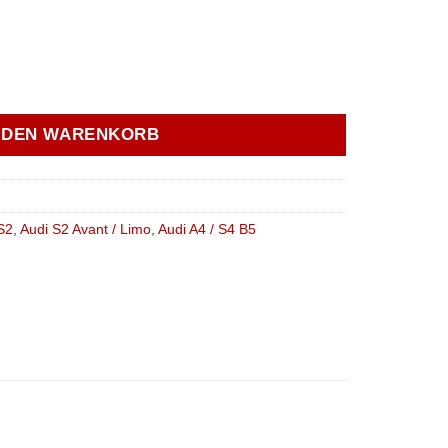
nnere Spurstange Audi B4 / B5 Quattro - street Menge
N DEN WARENKORB
S2
,
Audi S2 Avant / Limo
,
Audi A4 / S4 B5