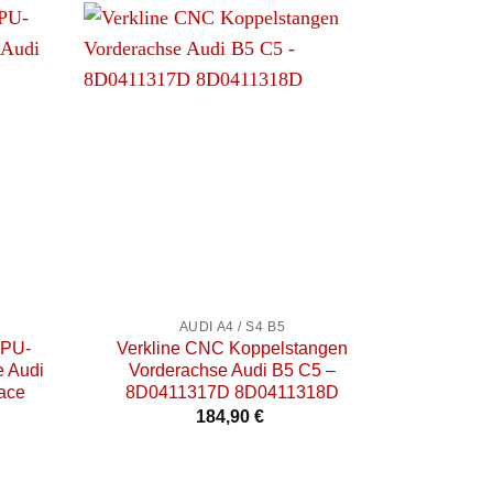
+
+
AUDI A4 / S4 B5
 PU-
Verkline CNC Koppelstangen
Verkline
e Audi
Vorderachse Audi B5 C5 –
29mm Vor
ace
8D0411317D 8D0411318D
184,90
€