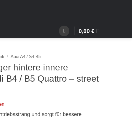
0,00
€
nik
/
Audi A4 / S4 B5
er hintere innere
 B4 / B5 Quattro – street
en
triebsstrang und sorgt für bessere