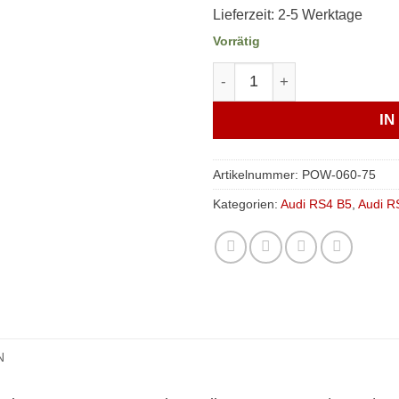
Lieferzeit:
2-5 Werktage
Vorrätig
Verkline PU-Lager hintere i
I
Artikelnummer:
POW-060-75
Kategorien:
Audi RS4 B5
,
Audi R
N