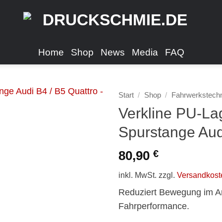
Home
Shop
News
Media
FAQ
Start
/
Shop
/
Fahrwerkstech
Verkline PU-Lag
Spurstange Audi
80,90
€
inkl. MwSt.
zzgl.
Versandkost
Reduziert Bewegung im An
Fahrperformance.