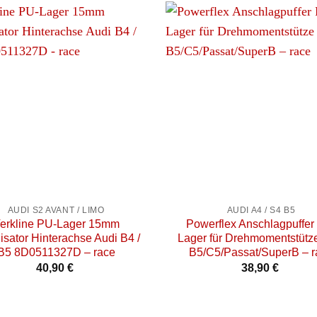
+
AUDI S2 AVANT / LIMO
AUDI A4 / S4 B5
erkline PU-Lager 15mm
Powerflex Anschlagpuffer
lisator Hinterachse Audi B4 /
Lager für Drehmomentstütz
B5 8D0511327D – race
B5/C5/Passat/SuperB – r
40,90
€
38,90
€