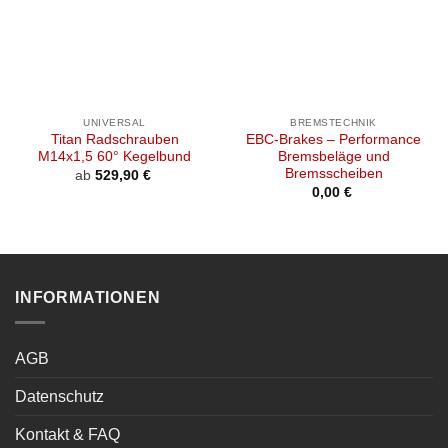
UNIVERSAL
BREMSTECHNIK
Titan Radschrauben
EBC-Brakes – Performance
M14x1,5 60° Kegelbund
Bremsbeläge und
Bremsscheiben
ab
529,90
€
0,00
€
INFORMATIONEN
AGB
Datenschutz
Kontakt & FAQ