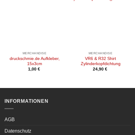
MERCHANDISE
MERCHANDISE
druckschmie.de Aufkleber,
VR6 & R32 Shirt
15x3cm
Zylinderkopfdichtung
1,00
€
24,90
€
INFORMATIONEN
AGB
Datenschutz