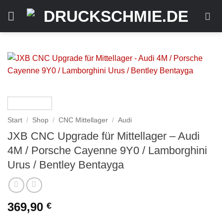
Zum
Inhalt
springen
Start
/
Shop
/
CNC Mittellager
/
Audi
JXB CNC Upgrade für Mittellager – Audi
4M / Porsche Cayenne 9Y0 / Lamborghini
Urus / Bentley Bentayga
369,90
€