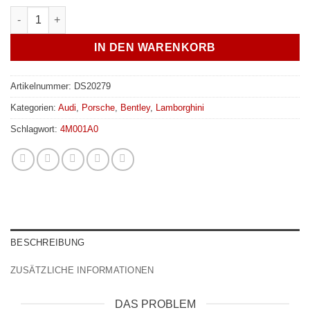
JXB CNC Upgrade für Mittellager - Audi 4M / Porsche Cayenne 
IN DEN WARENKORB
Artikelnummer:
DS20279
Kategorien:
Audi
,
Porsche
,
Bentley
,
Lamborghini
Schlagwort:
4M001A0
BESCHREIBUNG
ZUSÄTZLICHE INFORMATIONEN
DAS PROBLEM