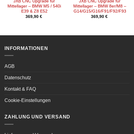
JXB CNC Upgrade für
JXB CNC Upgrade für
Mittellager – BMW M5 / 540i
Mittellager – BMW 8er/M8 –
E39 & Z8 E52
G14/G15/G16/F91/F92/F93
369,90
€
369,90
€
INFORMATIONEN
AGB
Datenschutz
Kontakt & FAQ
Cookie-Einstellungen
ZAHLUNG UND VERSAND