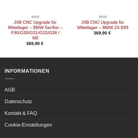
BMW
BMW
JXB CNC Upgrade für
JXB CNC Upgrade für
Mittellager – BMW 5er/6er –
Mittellager – BMW Z4 E89
F90/G30/G31/G32/G38 /
369,90
€
M5
369,90
€
INFORMATIONEN
AGB
Datenschutz
Kontakt & FAQ
Cookie-Einstellungen