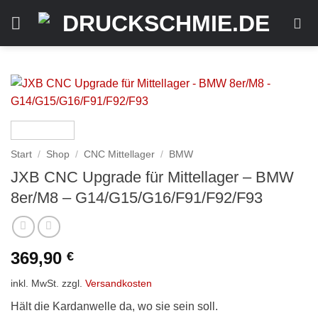
Zum
Inhalt
springen
Start
/
Shop
/
CNC Mittellager
/
BMW
JXB CNC Upgrade für Mittellager – BMW
8er/M8 – G14/G15/G16/F91/F92/F93
369,90
€
inkl. MwSt.
zzgl.
Versandkosten
Hält die Kardanwelle da, wo sie sein soll.