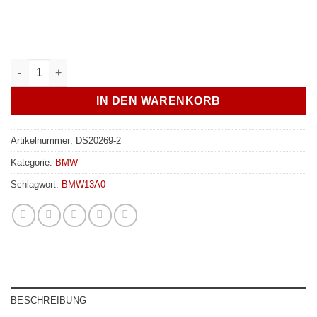
JXB CNC Upgrade für Mittellager - BMW 8er/M8 - G14/G15/G16/
IN DEN WARENKORB
Artikelnummer:
DS20269-2
Kategorie:
BMW
Schlagwort:
BMW13A0
BESCHREIBUNG