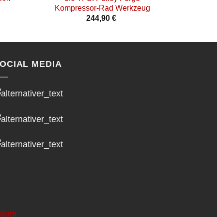
Kompressor-Rad Werkzeug
244,90
€
OCIAL MEDIA
h
ssum