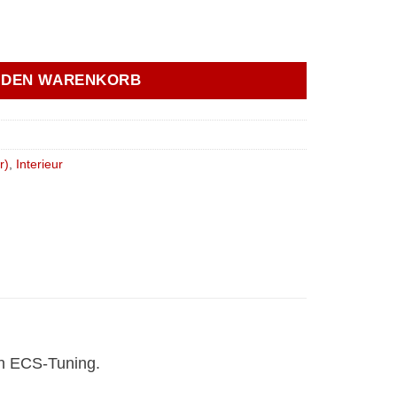
N DEN WARENKORB
r)
,
Interieur
on ECS-Tuning.