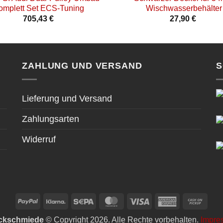
omplett Set ECS-Tuning
Wischwasserbehälter
705,43
€
27,90
€
ZAHLUNG UND VERSAND
S
Lieferung und Versand
Zahlungsarten
Widerruf
PayPal
Klarna
Sepa
MasterCard
Visa
American
Cas
Express
on
ckschmiede
© Copyright 2026. Alle Rechte vorbehalten.
Impre