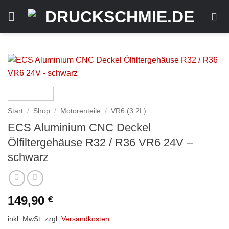
Zum
Inhalt
springen
Start
/
Shop
/
Motorenteile
/
VR6 (3.2L)
ECS Aluminium CNC Deckel
Ölfiltergehäuse R32 / R36 VR6 24V –
schwarz
149,90
€
inkl. MwSt.
zzgl.
Versandkosten