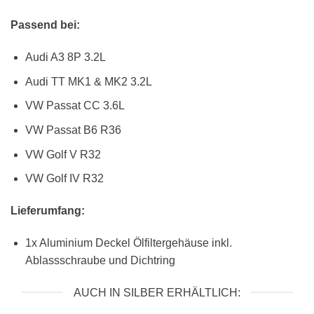
Passend bei:
Audi A3 8P 3.2L
Audi TT MK1 & MK2 3.2L
VW Passat CC 3.6L
VW Passat B6 R36
VW Golf V R32
VW Golf IV R32
Lieferumfang:
1x Aluminium Deckel Ölfiltergehäuse inkl.
Ablassschraube und Dichtring
AUCH IN SILBER ERHÄLTLICH: