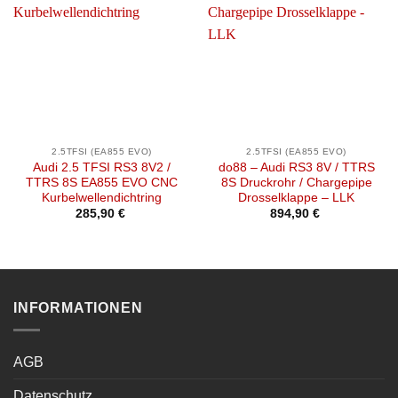
2.5TFSI (EA855 EVO)
2.5TFSI (EA855 EVO)
Audi 2.5 TFSI RS3 8V2 /
do88 – Audi RS3 8V / TTRS
TTRS 8S EA855 EVO CNC
8S Druckrohr / Chargepipe
Kurbelwellendichtring
Drosselklappe – LLK
285,90
€
894,90
€
INFORMATIONEN
AGB
Datenschutz