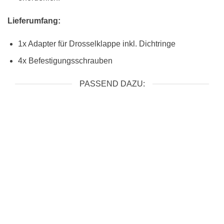
Lieferumfang:
1x Adapter für Drosselklappe inkl. Dichtringe
4x Befestigungsschrauben
PASSEND DAZU:
2.2T (5 ZYLINDER 20V)
Umbauset / Adapter für E-
ELEKTRONIK
Gas Pedal Audi S2 / RS2
Drosselklappenstutzen /
Drosselklappe 68mm
original Bosch