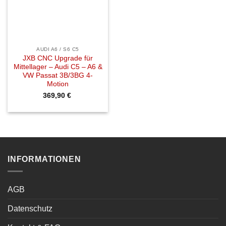
AUDI A6 / S6 C5
JXB CNC Upgrade für
Mittellager – Audi C5 – A6 &
VW Passat 3B/3BG 4-
Motion
369,90
€
INFORMATIONEN
AGB
Datenschutz