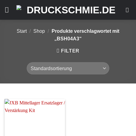
Zum
Inhalt
springen
Start
/
Shop
/
Produkte verschlagwortet mit
„BSH04A3“
FILTER