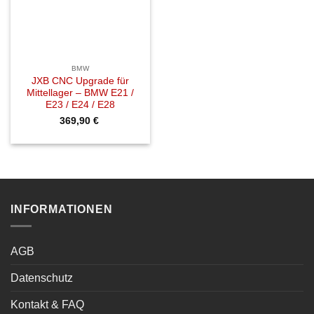
BMW
JXB CNC Upgrade für
Mittellager – BMW E21 /
E23 / E24 / E28
369,90
€
INFORMATIONEN
AGB
Datenschutz
Kontakt & FAQ