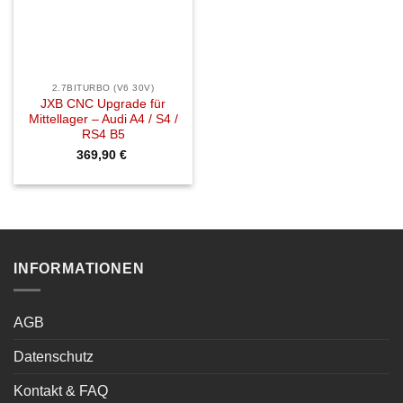
2.7BITURBO (V6 30V)
JXB CNC Upgrade für
Mittellager – Audi A4 / S4 /
RS4 B5
369,90
€
INFORMATIONEN
AGB
Datenschutz
Kontakt & FAQ