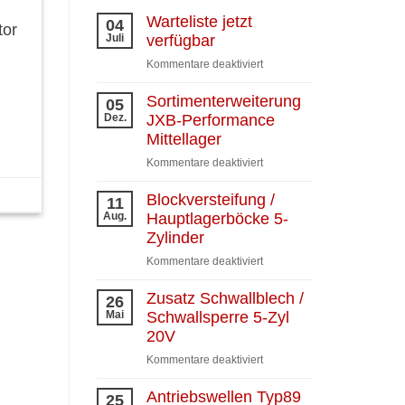
Warteliste jetzt
04
tor
Juli
verfügbar
für
Kommentare deaktiviert
Warteliste
jetzt
Sortimenterweiterung
05
verfügbar
Dez.
JXB-Performance
Mittellager
für
Kommentare deaktiviert
Sortimenterweiterung
JXB-
Blockversteifung /
11
Performance
Aug.
Hauptlagerböcke 5-
Mittellager
Zylinder
für
Kommentare deaktiviert
Blockversteifung
/
Zusatz Schwallblech /
26
Hauptlagerböcke
Mai
Schwallsperre 5-Zyl
5-
20V
Zylinder
für
Kommentare deaktiviert
Zusatz
Schwallblech
Antriebswellen Typ89
25