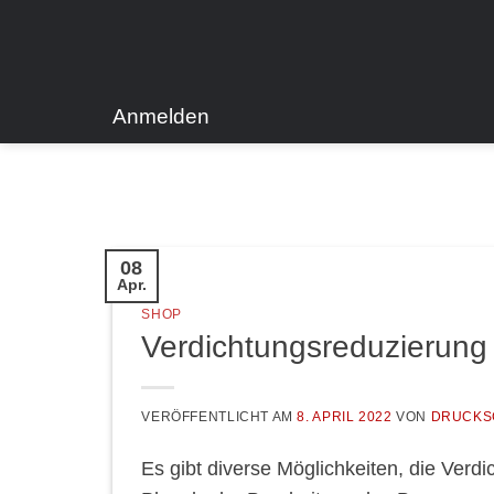
Zum
Inhalt
springen
Anmelden
08
Apr.
SHOP
Verdichtungsreduzierung 
VERÖFFENTLICHT AM
8. APRIL 2022
VON
DRUCKS
Es gibt diverse Möglichkeiten, die Verd